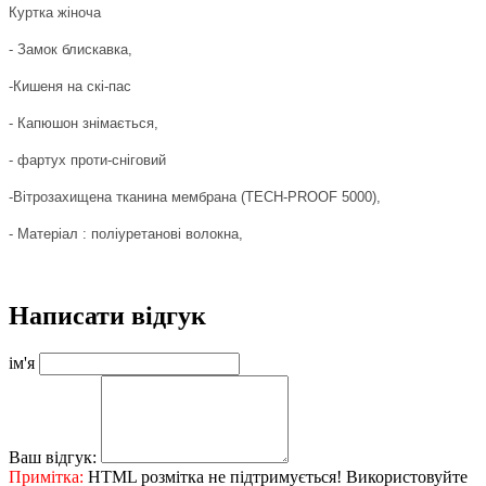
Куртка жіноча
- Замок блискавка,
-Кишеня на скі-пас
- Капюшон знімається,
-
фартух проти-сніговий
-Вітрозахищена тканина мембрана (TECH-PROOF 5
000),
- Матеріал
: поліуретанові волокна,
Написати відгук
ім'я
Ваш відгук:
Примітка:
HTML розмітка не підтримується! Використовуйте