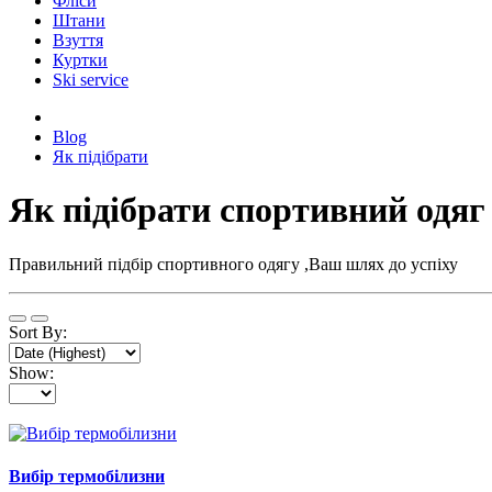
Фліси
Штани
Взуття
Куртки
Ski service
Blog
Як підібрати
Як підібрати спортивний одяг
Правильний підбір спортивного одягу ,Ваш шлях до успіху
Sort By:
Show:
Вибір термобілизни