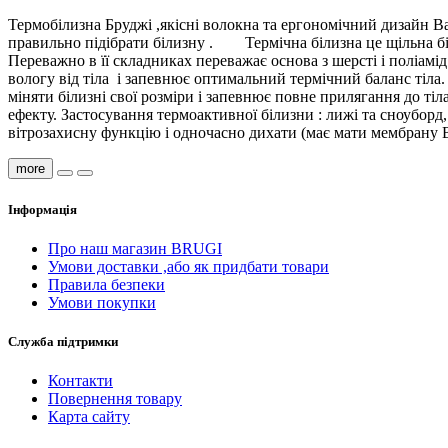
Термобілизна Бруджі ,якісні волокна та ергономічний дизайн В
правильно підібрати білизну . Термічна білизна це щільна бі
Переважно в її складниках переважає основа з шерсті і поліамі
вологу від тіла і запевнює оптимальний термічний баланс тіла.
міняти білизні свої розміри і запевнює повне прилягання до т
ефекту. Застосування термоактивної білизни : лижі та сноуборд
вітрозахисну функцію і одночасно дихати (має мати мембрану B
more
Інформація
Про наш магазин BRUGI
Умови доставки ,або як придбати товари
Правила безпеки
Умови покупки
Служба підтримки
Контакти
Повернення товару
Карта сайту