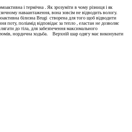
активна і термічна . Як зрозуміти в чому різниця і як
зичному наваантаження, вона зовсім не відводить вологу.
моактивна білизна Brugi створена для того щоб відводити
 поту, поліамід відповідає за тепло , еластан не дозволяє
илягати до тіла, для забезпечення максимального
костюмів, нордична ходьба. Верхній шар одягу має виконувати