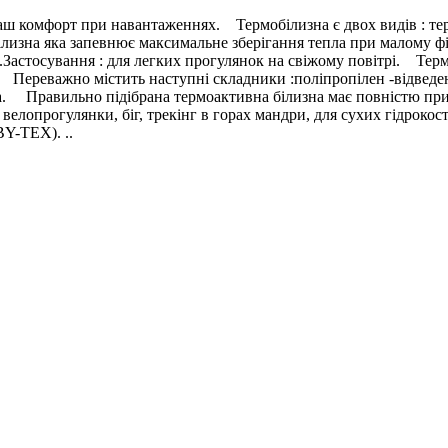
аш комфорт при навантаженнях. Термобілизна є двох видів : термо
лизна яка запевнює максимальне зберігання тепла при малому фі
д.Застосування : для легких прогулянок на свіжому повітрі. Тер
 Переважно містить наступні складники :поліпропілен -відведення
іла. Правильно підібрана термоактивна білизна має повністю пр
, велопрогулянки, біг, трекінг в горах мандри, для сухих гідро
Y-TEX). ..