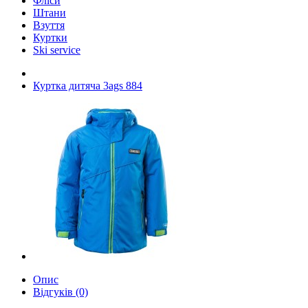
Фліси
Штани
Взуття
Куртки
Ski service
Куртка дитяча 3ags 884
Опис
Відгуків (0)