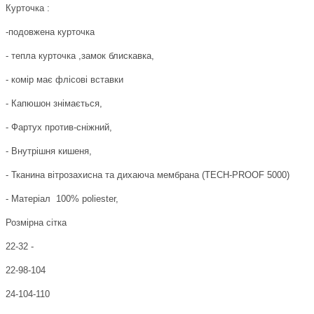
Курточка :
-подовжена курточка
- тепла курточка ,замок блискавка,
- комір має флісові вставки
- Капюшон знімається,
- Фартух против-сніжний,
- Внутрішня кишеня,
- Тканина вітрозахисна та дихаюча мембрана (TECH-PROOF 5000)
- Матеріал
100% poliester,
Розмірна сітка
22-32 -
22-98-104
24-104-110