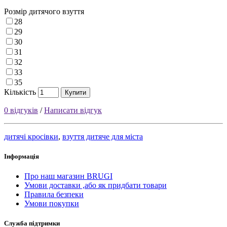
Розмір дитячого взуття
28
29
30
31
32
33
35
Кількість
Купити
0 відгуків
/
Написати відгук
дитячі кросівки
,
взуття дитяче для міста
Інформація
Про наш магазин BRUGI
Умови доставки ,або як придбати товари
Правила безпеки
Умови покупки
Служба підтримки