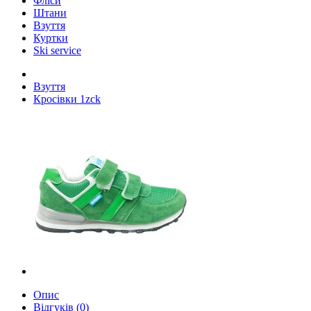
Фліси
Штани
Взуття
Куртки
Ski service
Взуття
Кросівки 1zck
Опис
Відгуків (0)