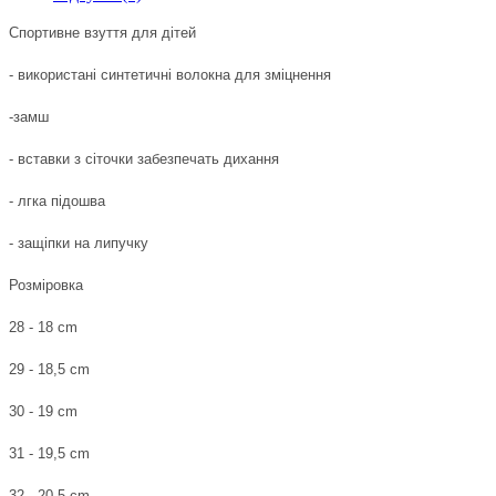
Спортивне взуття для дітей
- використані синтетичні волокна для зміцнення
-замш
- вставки з сіточки забезпечать дихання
- лгка підошва
- защіпки на липучку
Розміровка
28 - 18 cm
29 - 18,5 cm
30 - 19 cm
31 - 19,5 cm
32 - 20,5 cm