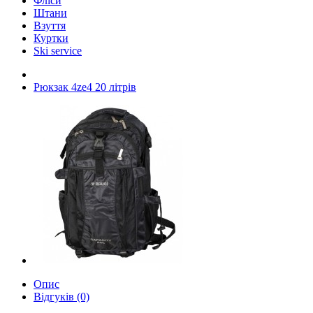
Фліси
Штани
Взуття
Куртки
Ski service
Рюкзак 4ze4 20 літрів
Опис
Відгуків (0)