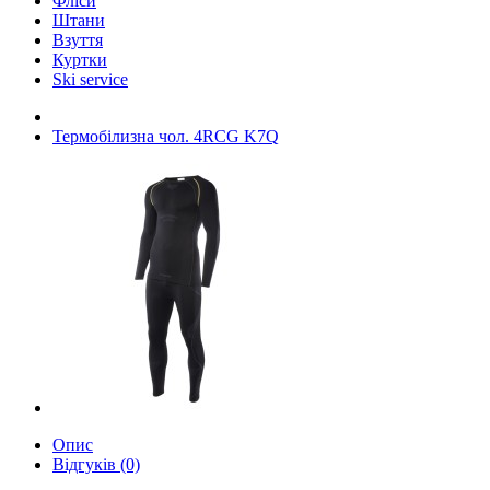
Фліси
Штани
Взуття
Куртки
Ski service
Термобілизна чол. 4RCG K7Q
Опис
Відгуків (0)