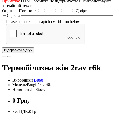
Примітка:
HTML розмітка не підтримується! Використовуйте
звичайний текст.
Оцінка
Погано
Добре
Captcha
Please complete the captcha validation below
Відправити відгук
Термобілизна жін 2rav r6k
Виробники
Brugi
Модель:Brugi 2rav r6k
Наявність:In Stock
0 Грн,
Без ПДВ:0 Грн,