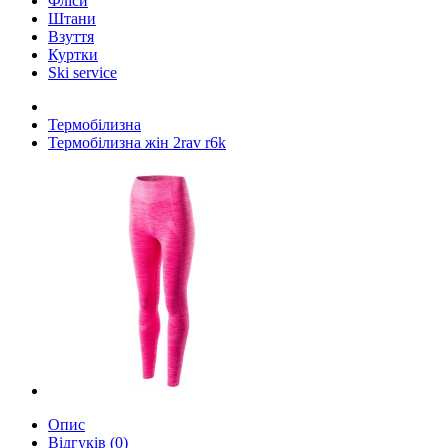
Фліси
Штани
Взуття
Куртки
Ski service
Термобілизна
Термобілизна жін 2rav r6k
Опис
Відгуків (0)