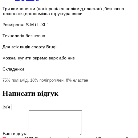
Три компоненти (поліпропілен,поліамід,еластан) ,безшовна
технологія,ергономічна структура вязки
Розміровка S-M і L-XL '
Технологія безшовна
Для всіх видів спорту Brugi
можна купити окремо верх або низ
Складники
75% поліамід, 18% поліпропілен, 8% еластан
Написати відгук
ім'я
Ваш відгук: